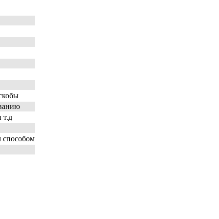
скобы
ованию
 т.д
 способом