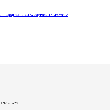
ka-dub-prajm-tabak-154#sigProId15b4525c72
11 928-55-29