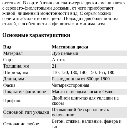
оттенком. В сорте Антик синевато-серые доски смешиваются
с серовато-фиолетовыми досками, от чего приобретают
живой, лишенный монотонности вид. С серым можно
сочетать абсолютно все цвета. Подходит для большинства
стилей, в особенности лофт, винтаж и минимализм.
Основные характеристики
Вид
Массивная доска
Материал
Дуб цельный
Сорт
Антик
Толщина, мм
21
Ширина, мм
110, 120, 130, 140, 150, 165, 180
Длина, мм
Разнодлинная от 600 до 1800
Фаска
Четырехсторонняя
Покрытие финишное
Масло с твердым воском Osmo
Двойной шип-паз для укладки на
Профиль
скобы
Плавающий без крепления к
Основной тип укладки
основанию
Бетон, стяжка, наливные, фанера и
Основание любое
т.д