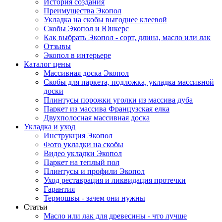
История создания
Преимущества Экопол
Укладка на скобы выгоднее клеевой
Скобы Экопол и Юнкерс
Как выбрать Экопол - сорт, длина, масло или лак
Отзывы
Экопол в интерьере
Каталог цены
Массивная доска Экопол
Скобы для паркета, подложка, укладка массивной
доски
Плинтусы порожки уголки из массива дуба
Паркет из массива Французская елка
Двухполосная массивная доска
Укладка и уход
Инструкция Экопол
Фото укладки на скобы
Видео укладки Экопол
Паркет на теплый пол
Плинтусы и профили Экопол
Уход реставрация и ликвидация протечки
Гарантия
Термошвы - зачем они нужны
Статьи
Масло или лак для древесины - что лучше