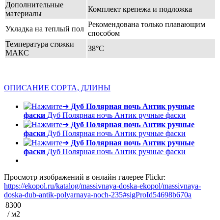
Дополнительные
Комплект крепежа и подложка
материалы
Рекомендована только плавающим
Укладка на теплый пол
способом
Температура стяжки
38°С
МАКС
ОПИСАНИЕ СОРТА, ДЛИНЫ
Дуб Полярная ночь Антик ручные
фаски
Дуб Полярная ночь Антик ручные фаски
Дуб Полярная ночь Антик ручные
фаски
Дуб Полярная ночь Антик ручные фаски
Дуб Полярная ночь Антик ручные
фаски
Дуб Полярная ночь Антик ручные фаски
Просмотр изображений в онлайн галерее Flickr:
https://ekopol.ru/katalog/massivnaya-doska-ekopol/massivnaya-
doska-dub-antik-polyarnaya-noch-235#sigProId54698b670a
8300
/ м2