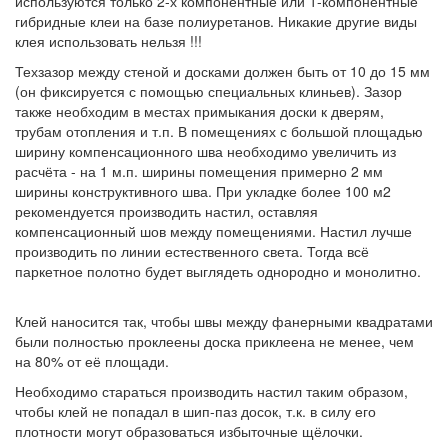
используются только 2-х компонентные или 1-компонентные
гибридные клеи на базе полиуретанов. Никакие другие виды
клея использовать нельзя !!!
Техзазор между стеной и досками должен быть от 10 до 15 мм
(он фиксируется с помощью специальных клиньев). Зазор
также необходим в местах примыкания доски к дверям,
трубам отопления и т.п. В помещениях с большой площадью
ширину компенсационного шва необходимо увеличить из
расчёта - на 1 м.п. ширины помещения примерно 2 мм
ширины конструктивного шва. При укладке более 100 м2
рекомендуется производить настил, оставляя
компенсационный шов между помещениями. Настил лучше
производить по линии естественного света. Тогда всё
паркетное полотно будет выглядеть однородно и монолитно.
Клей наносится так, чтобы швы между фанерными квадратами
были полностью проклеены доска приклеена не менее, чем
на 80% от её площади.
Необходимо стараться производить настил таким образом,
чтобы клей не попадал в шип-паз досок, т.к. в силу его
плотности могут образоваться избыточные щёлочки.