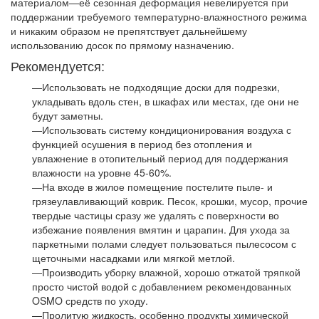
материалом—её сезонная деформация невелируется при
поддержании требуемого температурно-влажностного режима
и никаким образом не препятствует дальнейшему
использованию досок по прямому назначению.
Рекомендуется:
—Использовать не подходящие доски для подрезки,
укладывать вдоль стен, в шкафах или местах, где они не
будут заметны.
—Использовать систему кондиционирования воздуха с
функцией осушения в период без отопления и
увлажнение в отопительный период для поддержания
влажности на уровне 45-60%.
—На входе в жилое помещение постелите пыле- и
грязеулавливающий коврик. Песок, крошки, мусор, прочие
твердые частицы сразу же удалять с поверхности во
избежание появления вмятин и царапин. Для ухода за
паркетными полами следует пользоваться пылесосом с
щеточными насадками или мягкой метлой.
—Производить уборку влажной, хорошо отжатой тряпкой
просто чистой водой с добавлением рекомендованных
OSMO средств по уходу.
—Пролитую жидкость, особенно продукты химической