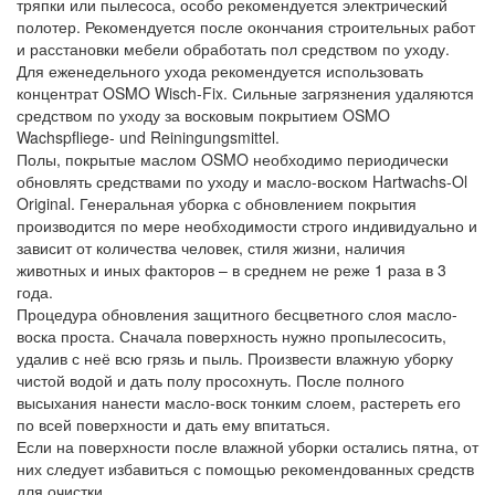
тряпки или пылесоса, особо рекомендуется электрический
полотер. Рекомендуется после окончания строительных работ
и расстановки мебели обработать пол средством по уходу.
Для еженедельного ухода рекомендуется использовать
концентрат OSMO Wisch-Fix. Сильные загрязнения удаляются
средством по уходу за восковым покрытием OSMO
Wachspfliege- und Reiningungsmittel.
Полы, покрытые маслом OSMO необходимо периодически
обновлять средствами по уходу и масло-воском Hartwachs-Ol
Original. Генеральная уборка с обновлением покрытия
производится по мере необходимости строго индивидуально и
зависит от количества человек, стиля жизни, наличия
животных и иных факторов – в среднем не реже 1 раза в 3
года.
Процедура обновления защитного бесцветного слоя масло-
воска проста. Сначала поверхность нужно пропылесосить,
удалив с неё всю грязь и пыль. Произвести влажную уборку
чистой водой и дать полу просохнуть. После полного
высыхания нанести масло-воск тонким слоем, растереть его
по всей поверхности и дать ему впитаться.
Если на поверхности после влажной уборки остались пятна, от
них следует избавиться с помощью рекомендованных средств
для очистки.