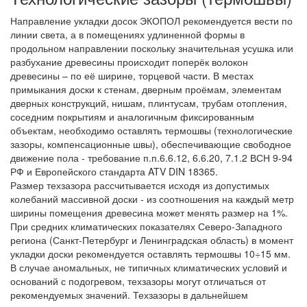
Направление укладки досок ЭКОПОЛ рекомендуется вести по
линии света, а в помещениях удлиненной формы в
продольном направлении поскольку значительная усушка или
разбухание древесины происходит поперёк волокон
древесины – по её ширине, торцевой части. В местах
примыкания доски к стенам, дверным проёмам, элементам
дверных конструкций, нишам, плинтусам, трубам отопления,
соседним покрытиям и аналогичным фиксированным
объектам, необходимо оставлять термошвы (технологические
зазоры, компенсационные швы), обеспечивающие свободное
движение пола - требование п.п.6.6.12, 6.6.20, 7.1.2 ВСН 9-94
РФ и Европейского стандарта ATV DIN 18365.
Размер техзазора рассчитывается исходя из допустимых
колебаний массивной доски - из соотношения на каждый метр
ширины помещения древесина может менять размер на 1%.
При средних климатических показателях Северо-Западного
региона (Санкт-Петербург и Ленинградская область) в момент
укладки доски рекомендуется оставлять термошвы 10÷15 мм.
В случае аномальных, не типичных климатических условий и
оснований с подогревом, техзазоры могут отличаться от
рекомендуемых значений. Техзазоры в дальнейшем