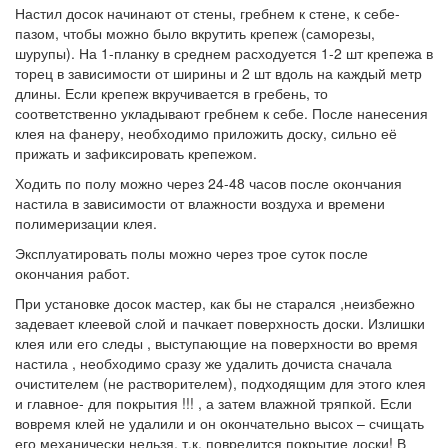
Настил досок начинают от стены, гребнем к стене, к себе-
пазом, чтобы можно было вкрутить крепеж (саморезы,
шурупы). На 1-планку в среднем расходуется 1-2 шт крепежа в
торец в зависимости от ширины и 2 шт вдоль на каждый метр
длины. Если крепеж вкручивается в гребень, то
соответственно укладывают гребнем к себе. После нанесения
клея на фанеру, необходимо приложить доску, сильно её
прижать и зафиксировать крепежом.
Ходить по полу можно через 24-48 часов после окончания
настила в зависимости от влажности воздуха и времени
полимеризации клея.
Эксплуатировать полы можно через трое суток после
окончания работ.
При установке досок мастер, как бы не старался ,неизбежно
задевает клеевой слой и пачкает поверхность доски. Излишки
клея или его следы , выступающие на поверхности во время
настила , необходимо сразу же удалить дочиста сначала
очистителем (не растворителем), подходящим для этого клея
и главное- для покрытия !!! , а затем влажной тряпкой. Если
вовремя клей не удалили и он окончательно высох – счищать
его механически нельзя, т.к. повредится покрытие доски! В